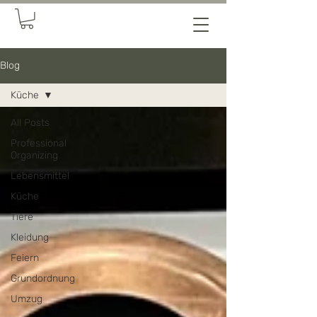
Blog
Küche
All Posts
Professional
Organizing
Lebensmittel
Küche
Tiere
Kleidung
Feiern
Grundordnung
Umzug