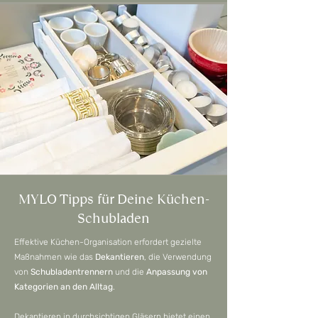
MYLO Tipps für Deine Küchen-
Schubladen
Effektive Küchen-Organisation erfordert gezielte
Maßnahmen wie das
Dekantieren
, die Verwendung
von
Schubladentrennern
und die
Anpassung von
Kategorien an den Alltag
.
Dekantieren in durchsichtigen Gläsern bietet einen