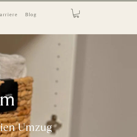
arriere
Blog
em
reien Umzug