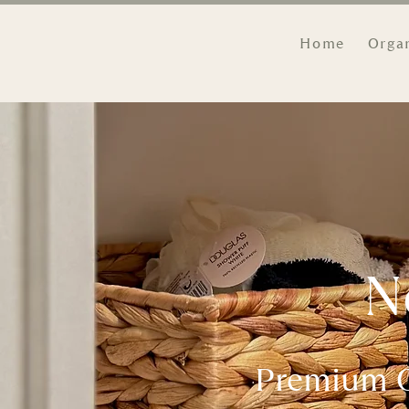
Home
Orga
N
Premium Or