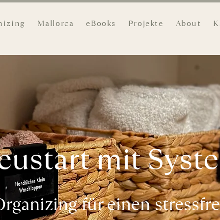
nizing
Mallorca
eBooks
Projekte
About
K
eustart mit Syst
ganizing für einen stressf